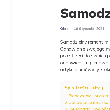
Samodzi
Opublikowany
Olek
10 Stycznia, 2024
Przez
Autora
Samodzielny remont mi
Odnawianie swojego mi
przestrzeni do swoich 
odpowiednim planowani
artykule omówimy krok
Spis treści
ukryj
1
Planowanie i przygo
2
Odnawianie mieszkani
3
Pielęgnacja i wykońc