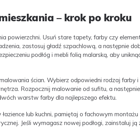
ieszkania – krok po kroku
a powierzchni. Usuń stare tapety, farby czy element
zenia, zastosuj gładź szpachlową, a następnie dobr
zpieczeniu podłóg i mebli folią malarską, aby unik
alowania ścian. Wybierz odpowiedni rodzaj farby i k
ętrza. Rozpocznij malowanie od sufitu, a następnie 
 dwóch warstw farby dla najlepszego efektu.
w łazience lub kuchni, pamiętaj o fachowym montażu 
rycznej. Jeśli wymagasz nowej podłogi, zainstaluj ją 