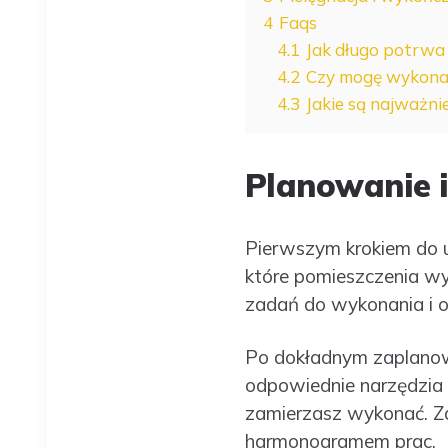
4
Faqs
4.1
Jak długo potrwa
4.2
Czy mogę wykonać
4.3
Jakie są najważni
Planowanie 
Pierwszym krokiem do u
które pomieszczenia wy
zadań do wykonania i o
Po dokładnym zaplanowa
odpowiednie narzędzia 
zamierzasz wykonać. Zaku
harmonogramem prac.