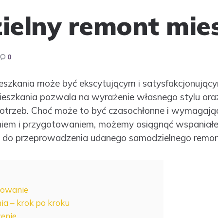
elny remont mie
0
eszkania może być ekscytującym i satysfakcjonując
eszkania pozwala na wyrażenie własnego stylu or
potrzeb. Choć może to być czasochłonne i wymagają
em i przygotowaniem, możemy osiągnąć wspaniałe 
i do przeprowadzenia udanego samodzielnego remon
towanie
a – krok po kroku
zenie