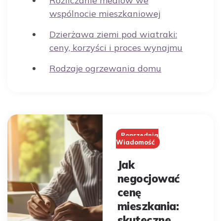
Rozliczanie mediów we
wspólnocie mieszkaniowej
Dzierżawa ziemi pod wiatraki:
ceny, korzyści i proces wynajmu
Rodzaje ogrzewania domu
Post
navigation
Poprzednia
Wiadomość
Jak
negocjować
cenę
mieszkania:
skuteczne