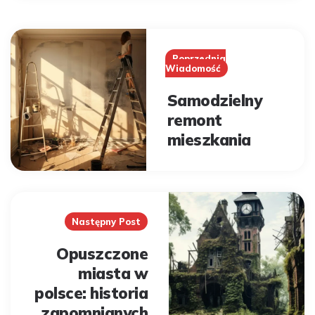
Post
navigation
Poprzednia
Wiadomość
Samodzielny
remont
mieszkania
Następny Post
Opuszczone
miasta w
polsce: historia
zapomnianych