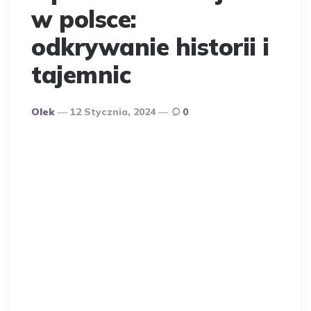
w polsce:
odkrywanie historii i
tajemnic
Opublikowany
Olek
12 Stycznia, 2024
0
Przez
Autora