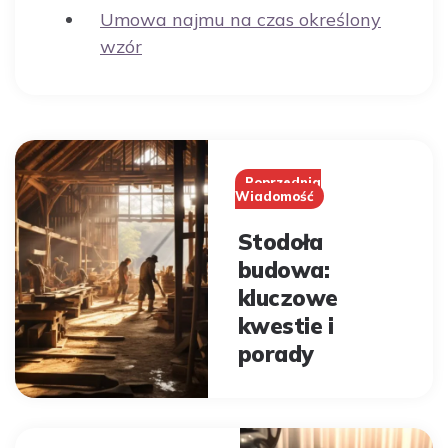
Umowa najmu na czas określony
wzór
Post
navigation
Poprzednia
Wiadomość
Stodoła
budowa:
kluczowe
kwestie i
porady