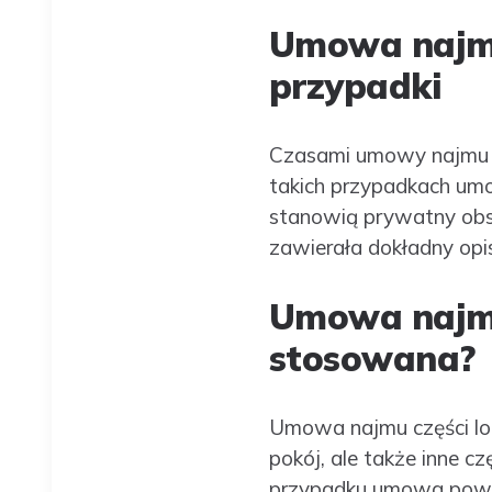
Umowa najmu
przypadki
Czasami umowy najmu p
takich przypadkach umo
stanowią prywatny obsz
zawierała dokładny opi
Umowa najmu 
stosowana?
Umowa najmu części lok
pokój, ale także inne cz
przypadku umowa powinn