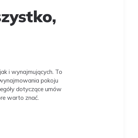
zystko,
ak i wynajmujących. To
e wynajmowania pokoju
czegóły dotyczące umów
re warto znać.