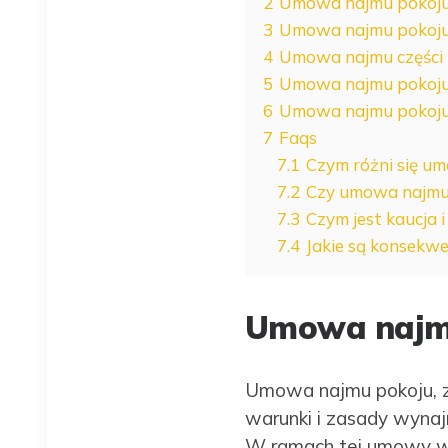
2
Umowa najmu pokoju:
3
Umowa najmu pokoju 
4
Umowa najmu części l
5
Umowa najmu pokoju 
6
Umowa najmu pokoju
7
Faqs
7.1
Czym różni się u
7.2
Czy umowa najmu 
7.3
Czym jest kaucja 
7.4
Jakie są konsekw
Umowa najmu 
Umowa najmu pokoju, z
warunki i zasady wynaj
W ramach tej umowy wł