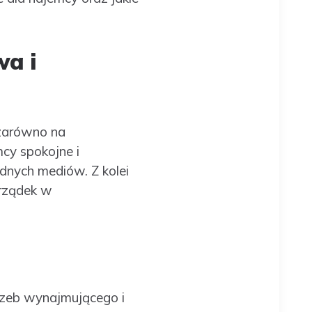
a i
zarówno na
cy spokojne i
dnych mediów. Z kolei
orządek w
zeb wynajmującego i