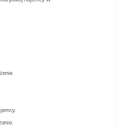
żenie.
ajemcy.
ania.