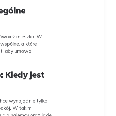
ególne
ównież mieszka. W
wspólne, a które
est, aby umowa
 Kiedy jest
ce wynająć nie tylko
dpokój. W takim
dla najemcy oraz jakie