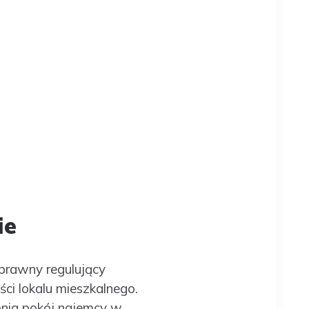
ie
rawny regulujący
ci lokalu mieszkalnego.
nia pokój najemcy w