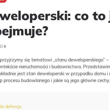
eloperski: co to j
ejmuje?
0
 przyjrzymy się tematowi „stanu deweloperskiego” –
ntekście nieruchomości i budownictwa. Przedstawimy
ładnie jest stan deweloperski w przypadku domu i
ap procesu budowlanego i jakie są jego główne cechy.
: definicja