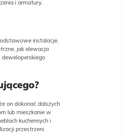
enia i armatury.
podstawowe instalacje,
trzne, jak elewacja
u deweloperskiego
ującego?
oże on dokonać dalszych
om lub mieszkanie w
eblach kuchennych i
zacji przestrzeni