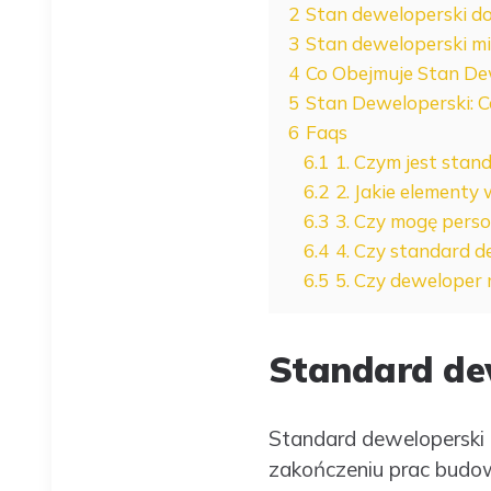
2
Stan deweloperski d
3
Stan deweloperski m
4
Co Obejmuje Stan De
5
Stan Deweloperski: C
6
Faqs
6.1
1. Czym jest stan
6.2
2. Jakie elementy
6.3
3. Czy mogę pers
6.4
4. Czy standard d
6.5
5. Czy deweloper
Standard dew
Standard deweloperski t
zakończeniu prac budow