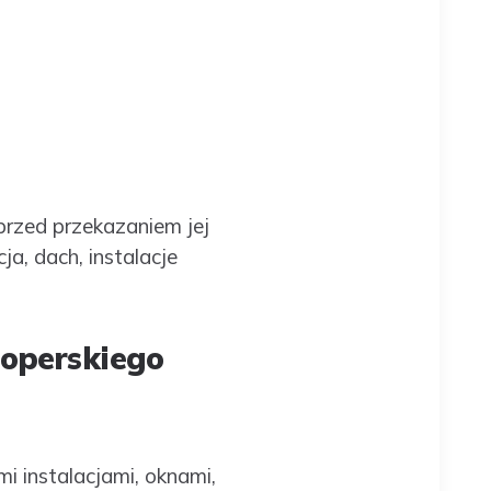
przed przekazaniem jej
a, dach, instalacje
loperskiego
 instalacjami, oknami,