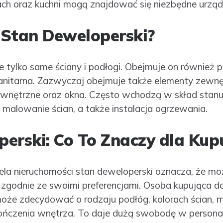
ch oraz kuchni mogą znajdować się niezbędne urządz
 Stan Deweloperski?
e tylko same ściany i podłogi. Obejmuje on również 
 sanitarna. Zazwyczaj obejmuje także elementy zewnę
ewnętrzne oraz okna. Często wchodzą w skład stan
, malowanie ścian, a także instalacja ogrzewania.
erski: Co To Znaczy dla Kup
iela nieruchomości stan deweloperski oznacza, że m
godnie ze swoimi preferencjami. Osoba kupująca d
oże zdecydować o rodzaju podłóg, kolorach ścian, m
ńczenia wnętrza. To daje dużą swobodę w personali