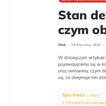
Stan dew
czym ob
Opublikowany
Olek
14 Stycznia, 2024
Przez
Autora
W dzisiejszym artykule
pojawiającemu się w ko
oraz omówimy, czym dok
się, co obejmuje ten et
Spis treści
ukryj
1
Standard deweloperski