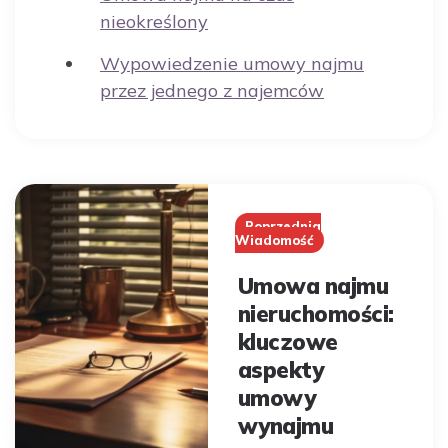
nieokreślony
Wypowiedzenie umowy najmu
przez jednego z najemców
Post
navigation
Poprzednia
Wiadomość
Umowa najmu
nieruchomości:
kluczowe
aspekty
umowy
wynajmu