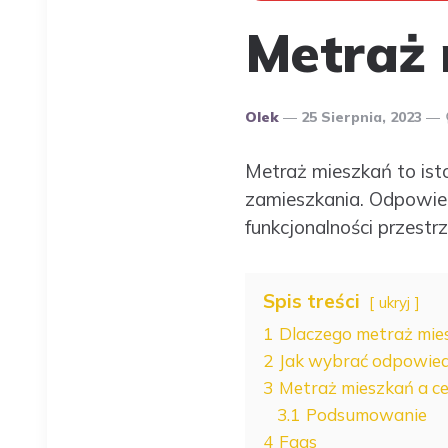
Metraż 
Opublikowany
Olek
25 Sierpnia, 2023
Przez
Autora
Metraż mieszkań to ist
zamieszkania. Odpowied
funkcjonalności przestr
Spis treści
ukryj
1
Dlaczego metraż mie
2
Jak wybrać odpowied
3
Metraż mieszkań a c
3.1
Podsumowanie
4
Faqs