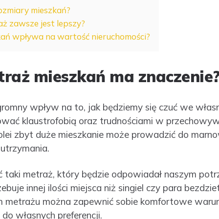
rozmiary mieszkań?
ż zawsze jest lepszy?
kań wpływa na wartość nieruchomości?
traż mieszkań ma znaczenie
romny wpływ na to, jak będziemy się czuć we włas
ować klaustrofobią oraz trudnościami w przechowyw
kolei zbyt duże mieszkanie może prowadzić do marnow
utrzymania.
 taki metraż, który będzie odpowiadał naszym potrz
buje innej ilości miejsca niż singiel czy para bezdzi
metrażu można zapewnić sobie komfortowe warunk
do własnych preferencji.