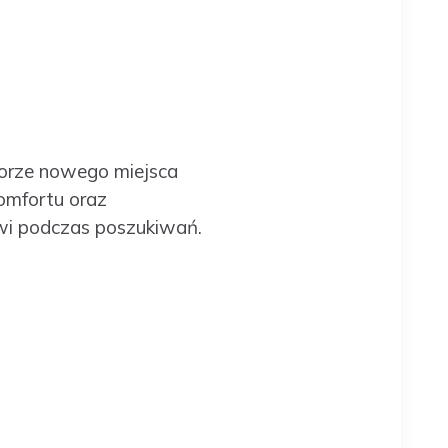
borze nowego miejsca
omfortu oraz
towi podczas poszukiwań.