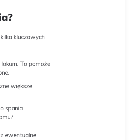
ia?
kilka kluczowych
m lokum. To pomoże
bne.
czne większe
o spania i
domu?
az ewentualne