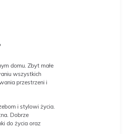
?
nym domu. Zbyt małe
aniu wszystkich
ania przestrzeni i
ebom i stylowi życia.
etna. Dobrze
i do życia oraz